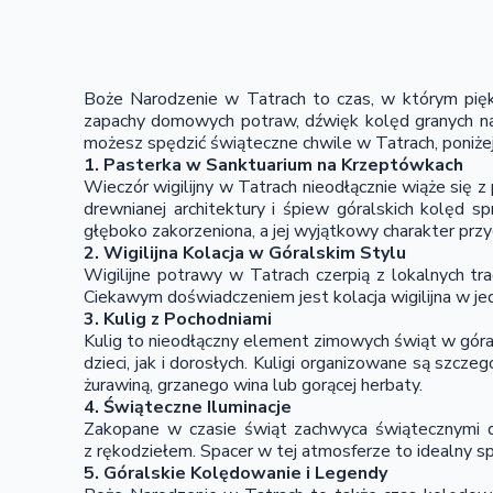
Boże Narodzenie w Tatrach to czas, w którym piękn
zapachy domowych potraw, dźwięk kolęd granych na 
możesz spędzić świąteczne chwile w Tatrach, poniżej 
1. Pasterka w Sanktuarium na Krzeptówkach
Wieczór wigilijny w Tatrach nieodłącznie wiąże się z
drewnianej architektury i śpiew góralskich kolęd s
głęboko zakorzeniona, a jej wyjątkowy charakter przy
2. Wigilijna Kolacja w Góralskim Stylu
Wigilijne potrawy w Tatrach czerpią z lokalnych trad
Ciekawym doświadczeniem jest kolacja wigilijna w je
3. Kulig z Pochodniami
Kulig to nieodłączny element zimowych świąt w górac
dzieci, jak i dorosłych. Kuligi organizowane są szc
żurawiną, grzanego wina lub gorącej herbaty.
4. Świąteczne Iluminacje
Zakopane w czasie świąt zachwyca świątecznymi de
z rękodziełem. Spacer w tej atmosferze to idealny s
5. Góralskie Kolędowanie i Legendy