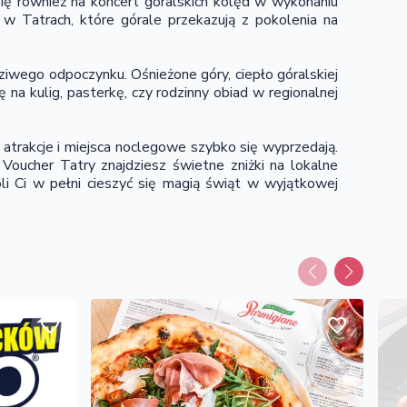
ę również na koncert góralskich kolęd w wykonaniu
 w Tatrach, które górale przekazują z pokolenia na
ziwego odpoczynku. Ośnieżone góry, ciepło góralskiej
ę na kulig, pasterkę, czy rodzinny obiad w regionalnej
 atrakcje i miejsca noclegowe szybko się wyprzedają.
oucher Tatry znajdziesz świetne zniżki na lokalne
oli Ci w pełni cieszyć się magią świąt w wyjątkowej