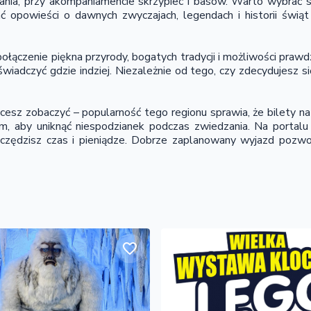
nia, przy akompaniamencie skrzypiec i basów. Warto wybrać si
ć opowieści o dawnych zwyczajach, legendach i historii świąt
łączenie piękna przyrody, bogatych tradycji i możliwości prawd
wiadczyć gdzie indziej. Niezależnie od tego, czy zdecydujesz si
cesz zobaczyć – popularność tego regionu sprawia, że bilety na
, aby uniknąć niespodzianek podczas zwiedzania. Na portalu V
oszczędzisz czas i pieniądze. Dobrze zaplanowany wyjazd pozw