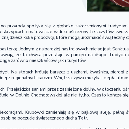
o przyrody spotyka się z głęboko zakorzenionymi tradycjami.
skrzypcach i malownicze widoki ośnieżonych szczytów tworzą wy
znajdziesz kilka propozycji, które mogą urozmaicić świąteczny c
 pasterką. Jednym z najbardziej nastrojowych miejsc jest Sankt
prawiają, że ta chwila pozostaje w pamięci na długo. Tradycja
ciąga zarówno mieszkańców, jak i turystów.
ycji. Na stołach królują barszcz z uszkami, kwaśnica, pierogi z
dnej z regionalnych karczm. Wnętrza, żywa muzyka i ciepła atmo
h. Przejażdżka saniami przez zaśnieżone doliny, w otoczeniu o
zególnie w Dolinie Chochołowskiej ale nie tylko. Często kończą
koracjami. Krupówki zamieniają się w bajkową aleję, pełną ś
posób na poczucie świątecznego ducha Tatr.