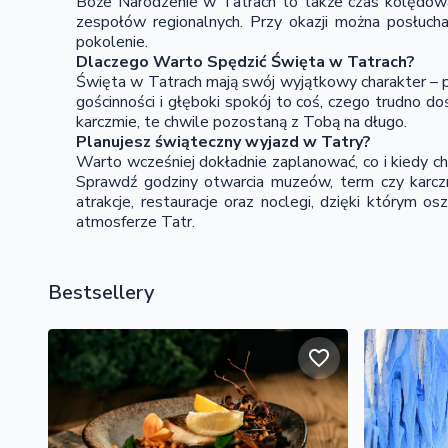
Boże Narodzenie w Tatrach to także czas kolędowa
zespołów regionalnych. Przy okazji można posłucha
pokolenie.
Dlaczego Warto Spędzić Święta w Tatrach?
Święta w Tatrach mają swój wyjątkowy charakter – po
gościnności i głęboki spokój to coś, czego trudno doś
karczmie, te chwile pozostaną z Tobą na długo.
Planujesz świąteczny wyjazd w Tatry?
Warto wcześniej dokładnie zaplanować, co i kiedy ch
Sprawdź godziny otwarcia muzeów, term czy karczm
atrakcje, restauracje oraz noclegi, dzięki którym 
atmosferze Tatr.
Bestsellery