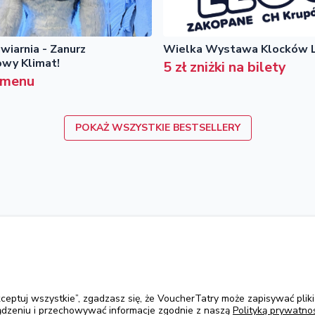
iarnia - Zanurz
Wielka Wystawa Klocków 
owy Klimat!
5 zł zniżki na bilety
 menu
POKAŻ WSZYSTKIE BESTSELLERY
kontakt@vouchertatry.pl
kceptuj wszystkie”, zgadzasz się, że VoucherTatry może zapisywać pliki
Pon - Pt, 9:00 - 17:00
dzeniu i przechowywać informacje zgodnie z naszą
Polityką prywatnoś