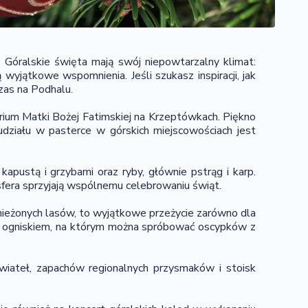
 Góralskie święta mają swój niepowtarzalny klimat:
jątkowe wspomnienia. Jeśli szukasz inspiracji, jak
zas na Podhalu.
uarium Matki Bożej Fatimskiej na Krzeptówkach. Piękno
 udziału w pasterce w górskich miejscowościach jest
 kapustą i grzybami oraz ryby, głównie pstrąg i karp.
sfera sprzyjają wspólnemu celebrowaniu świąt.
śnieżonych lasów, to wyjątkowe przeżycie zarówno dla
 się ogniskiem, na którym można spróbować oscypków z
wiateł, zapachów regionalnych przysmaków i stoisk