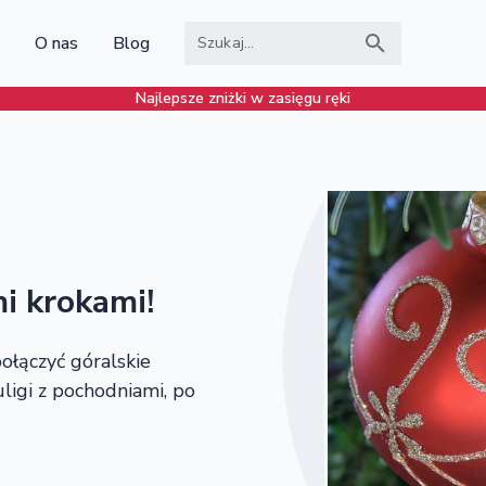
O nas
Blog
Najlepsze zniżki w zasięgu ręki
mi krokami!
ołączyć góralskie
uligi z pochodniami, po