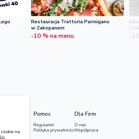
Lego
Restauracja Trattoria Parmigano
Gór
w Zakopanem
i Cu
-10 % na menu
-1
Pomoc
Dla Firm
Regulamin
O nas
Polityka prywatności
Współpraca
 cookie na
ci.