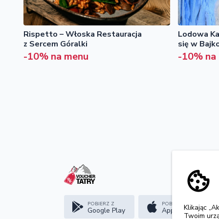
Rispetto – Włoska Restauracja
Lodowa Kaw
z Sercem Góralki
się w Bajk
-10% na menu
-10% na
POBIERZ Z
POBIERZ W
Klikając „A
Google Play
App Store
Twoim urzą